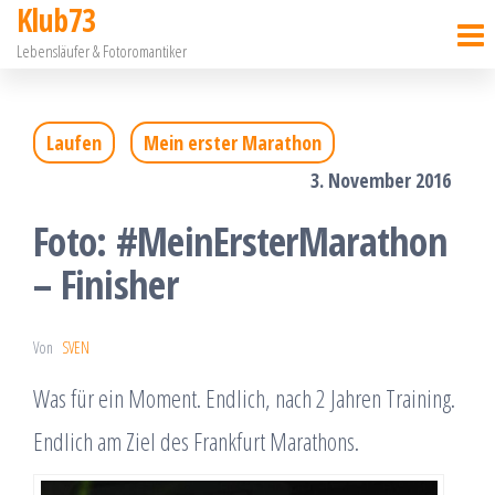
Klub73
Zum
Lebensläufer & Fotoromantiker
Inhalt
springen
Laufen
Mein erster Marathon
3. November 2016
Foto: #MeinErsterMarathon
– Finisher
Von
SVEN
Was für ein Moment. Endlich, nach 2 Jahren Training.
Endlich am Ziel des Frankfurt Marathons.