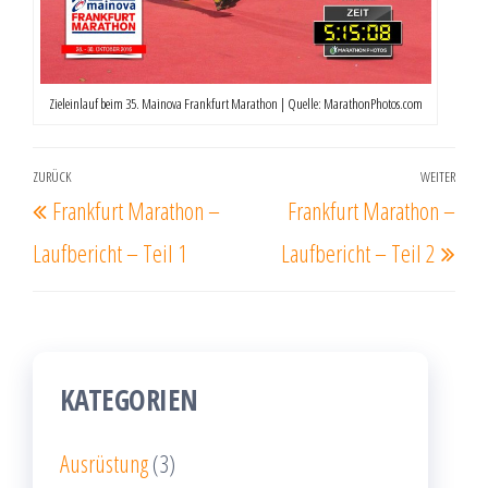
Zieleinlauf beim 35. Mainova Frankfurt Marathon | Quelle: MarathonPhotos.com
Beitrags-
ZURÜCK
WEITER
Vorheriger
Näc
Frankfurt Marathon –
Frankfurt Marathon –
Navigation
Beitrag
Beit
Laufbericht – Teil 1
Laufbericht – Teil 2
KATEGORIEN
Ausrüstung
(3)