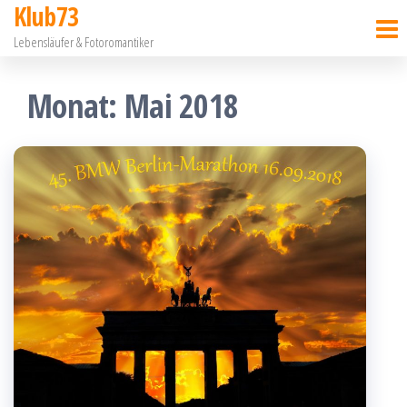
Klub73
Zum
Lebensläufer & Fotoromantiker
Inhalt
springen
Monat:
Mai 2018