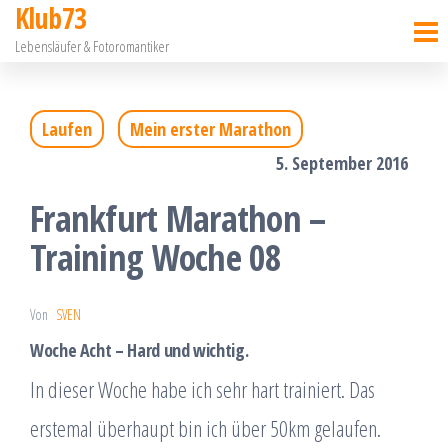
Klub73
Zum
Lebensläufer & Fotoromantiker
Inhalt
springen
Laufen
Mein erster Marathon
5. September 2016
Frankfurt Marathon –
Training Woche 08
Von
SVEN
Woche Acht – Hard und wichtig.
In dieser Woche habe ich sehr hart trainiert. Das
erstemal überhaupt bin ich über 50km gelaufen.