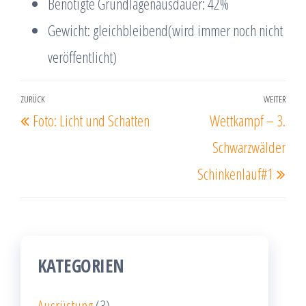
Benötigte Grundlagenausdauer: 42%
Gewicht: gleichbleibend(wird immer noch nicht
veröffentlicht)
Beitrags-
ZURÜCK
WEITER
Vorheriger
Näc
Foto: Licht und Schatten
Wettkampf – 3.
Navigation
Beitrag
Beit
Schwarzwälder
Schinkenlauf#1
KATEGORIEN
Ausrüstung
(3)