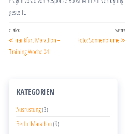
Fragen vorab von Response Boost M III zur Verfügung
gestellt.
Beitrags-
ZURÜCK
WEITER
Vorheriger
Näc
Frankfurt Marathon –
Foto: Sonnenblume
Navigation
Beitrag
Beit
Training Woche 04
KATEGORIEN
Ausrüstung
(3)
Berlin Marathon
(9)