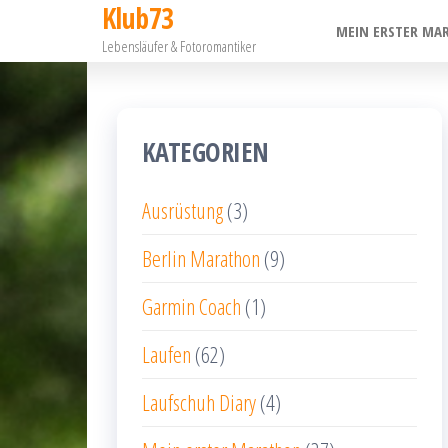
Klub73
Zum
MEIN ERSTER MA
Lebensläufer & Fotoromantiker
Inhalt
springen
KATEGORIEN
Ausrüstung
(3)
Berlin Marathon
(9)
Garmin Coach
(1)
Laufen
(62)
Laufschuh Diary
(4)