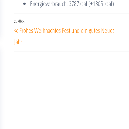
Energieverbrauch: 3787kcal (+1305 kcal)
Beitrags-
ZURÜCK
Vorheriger
Frohes Weihnachtes Fest und ein gutes Neues
Navigation
Beitrag
Jahr