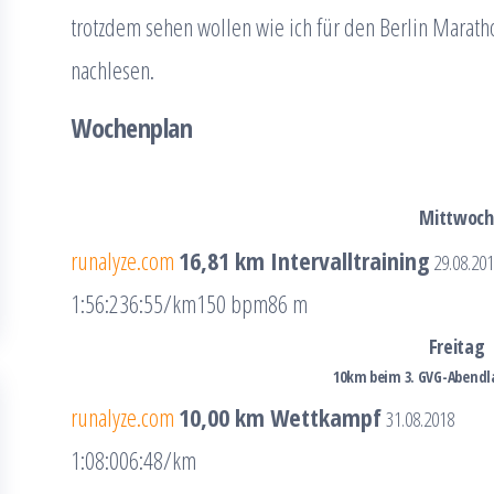
trotzdem sehen wollen wie ich für den Berlin Maratho
nachlesen.
Wochenplan
Mittwoch
runalyze.com
16,81 km Intervalltraining
29.08.20
1:56:23
6:55/km
150 bpm
86 m
Freitag
10km beim 3. GVG-Abend
runalyze.com
10,00 km Wettkampf
31.08.2018
1:08:00
6:48/km