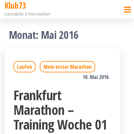
Klub73
Zum
Lebensläufer & Fotoromantiker
Inhalt
springen
Monat:
Mai 2016
Laufen
Mein erster Marathon
10. Mai 2016
Frankfurt
Marathon –
Training Woche 01