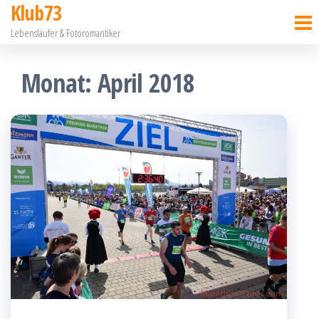
Klub73
Zum
Lebensläufer & Fotoromantiker
Inhalt
springen
Monat:
April 2018