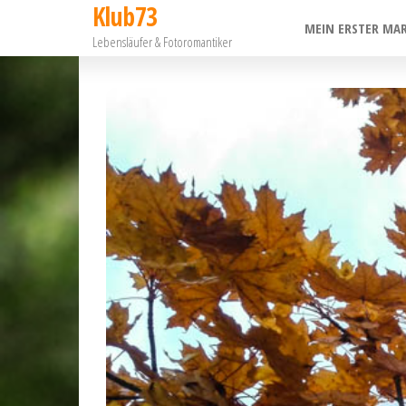
Klub73
Zum
MEIN ERSTER MA
Lebensläufer & Fotoromantiker
Inhalt
springen