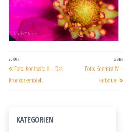
Beitrags-
ZURÜCK
WEITER
Vorheriger
Näc
Foto: Kontraste II – Das
Foto: Kontrast IV –
Navigation
Beitrag
Beit
Kronkorkenblatt
Farbduel
KATEGORIEN