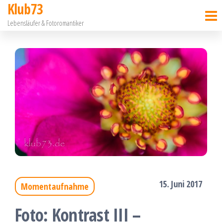
Klub73
Zum
Lebensläufer & Fotoromantiker
Inhalt
springen
15. Juni 2017
Momentaufnahme
Foto: Kontrast III –