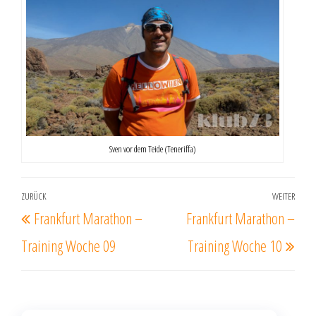
Sven vor dem Teide (Teneriffa)
Beitrags-
ZURÜCK
WEITER
Vorheriger
Näc
Frankfurt Marathon –
Frankfurt Marathon –
Navigation
Beitrag
Beit
Training Woche 09
Training Woche 10