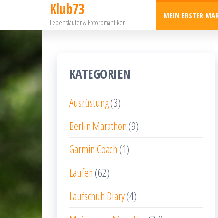
Klub73
Zum
MEIN ERSTER MA
Lebensläufer & Fotoromantiker
Inhalt
springen
KATEGORIEN
Ausrüstung
(3)
Berlin Marathon
(9)
Garmin Coach
(1)
Laufen
(62)
Laufschuh Diary
(4)