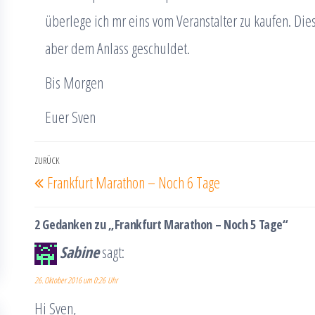
überlege ich mr eins vom Veranstalter zu kaufen. Dies
aber dem Anlass geschuldet.
Bis Morgen
Euer Sven
Beitrags-
ZURÜCK
Vorheriger
Frankfurt Marathon – Noch 6 Tage
Navigation
Beitrag
2 Gedanken zu „Frankfurt Marathon – Noch 5 Tage“
Sabine
sagt:
26. Oktober 2016 um 0:26 Uhr
Hi Sven,