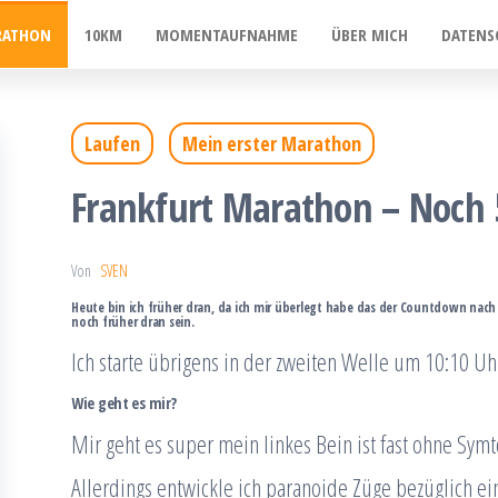
RATHON
10KM
MOMENTAUFNAHME
ÜBER MICH
DATENS
Laufen
Mein erster Marathon
Frankfurt Marathon – Noch 
Von
SVEN
Heute bin ich früher dran, da ich mir überlegt habe das der Countdown nac
noch früher dran sein.
Ich starte übrigens in der zweiten Welle um 10:10 Uh
Wie geht es mir?
Mir geht es super mein linkes Bein ist fast ohne Sym
Allerdings entwickle ich paranoide Züge bezüglich ein