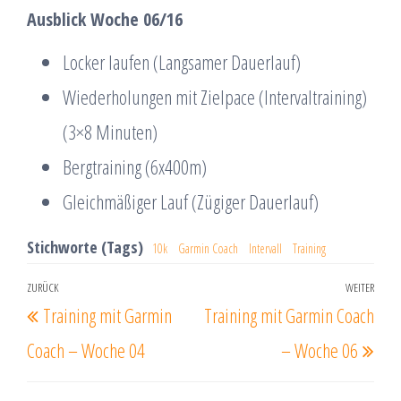
Ausblick Woche 06/16
Locker laufen (Langsamer Dauerlauf)
Wiederholungen mit Zielpace (Intervaltraining)
(3×8 Minuten)
Bergtraining (6x400m)
Gleichmäßiger Lauf (Zügiger Dauerlauf)
Stichworte (Tags)
10k
Garmin Coach
Intervall
Training
Beitrags-
ZURÜCK
WEITER
Vorheriger
Näc
Training mit Garmin
Training mit Garmin Coach
Navigation
Beitrag
Beit
Coach – Woche 04
– Woche 06