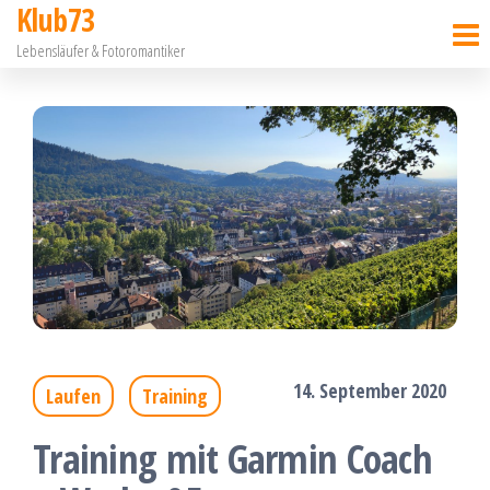
Klub73
Zum
Lebensläufer & Fotoromantiker
Inhalt
springen
14. September 2020
Laufen
Training
Training mit Garmin Coach