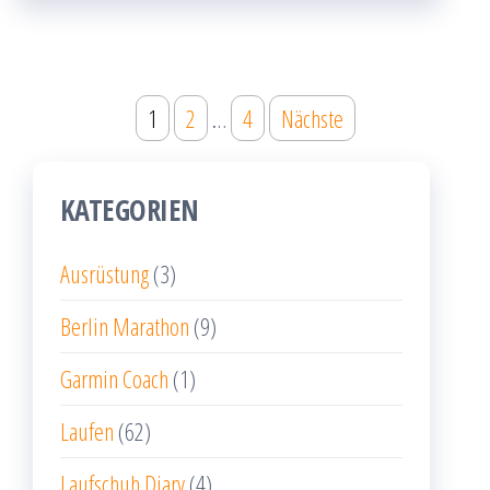
Beitragsnavigation
1
2
…
4
Nächste
KATEGORIEN
Ausrüstung
(3)
Berlin Marathon
(9)
Garmin Coach
(1)
Laufen
(62)
Laufschuh Diary
(4)